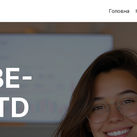
Головна
E-
TD
L